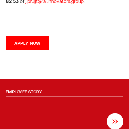
82 53
 of 
j.pruijt@railinnovators.group
.
APPLY NOW
EMPLOYEE STORY